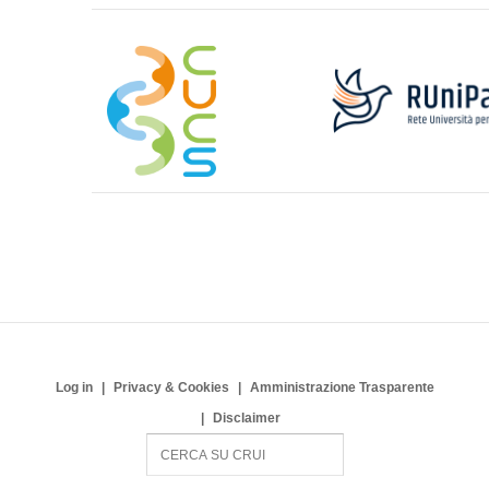
Log in
Privacy & Cookies
Amministrazione Trasparente
Disclaimer
S
e
a