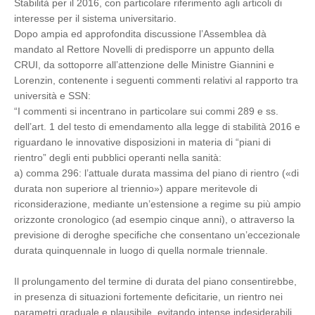
Stabilità per il 2016, con particolare riferimento agli articoli di
interesse per il sistema universitario.
Dopo ampia ed approfondita discussione l’Assemblea dà
mandato al Rettore Novelli di predisporre un appunto della
CRUI, da sottoporre all’attenzione delle Ministre Giannini e
Lorenzin, contenente i seguenti commenti relativi al rapporto tra
università e SSN:
“I commenti si incentrano in particolare sui commi 289 e ss.
dell’art. 1 del testo di emendamento alla legge di stabilità 2016 e
riguardano le innovative disposizioni in materia di “piani di
rientro” degli enti pubblici operanti nella sanità:
a) comma 296: l’attuale durata massima del piano di rientro («di
durata non superiore al triennio») appare meritevole di
riconsiderazione, mediante un’estensione a regime su più ampio
orizzonte cronologico (ad esempio cinque anni), o attraverso la
previsione di deroghe specifiche che consentano un’eccezionale
durata quinquennale in luogo di quella normale triennale.
Il prolungamento del termine di durata del piano consentirebbe,
in presenza di situazioni fortemente deficitarie, un rientro nei
parametri graduale e plausibile, evitando intense indesiderabili