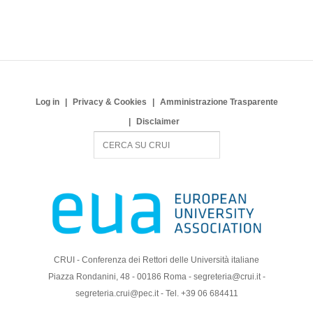
Log in
Privacy & Cookies
Amministrazione Trasparente
Disclaimer
S
e
a
r
c
h
CRUI - Conferenza dei Rettori delle Università italiane
Piazza Rondanini, 48 - 00186 Roma - segreteria@crui.it -
segreteria.crui@pec.it - Tel. +39 06 684411