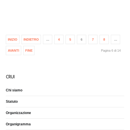
INIZIO
INDIETRO
…
4
5
6
7
8
…
AVANTI
FINE
Pagina 6 di 14
CRUI
Chi siamo
Statuto
Organizzazione
Organigramma