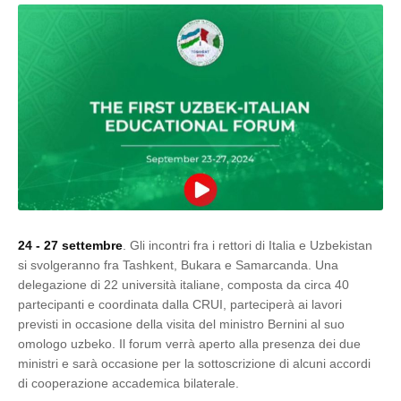
24 - 27 settembre
. Gli incontri fra i rettori di Italia e Uzbekistan
si svolgeranno fra Tashkent, Bukara e Samarcanda. Una
delegazione di 22 università italiane, composta da circa 40
partecipanti e coordinata dalla CRUI, parteciperà ai lavori
previsti in occasione della visita del ministro Bernini al suo
omologo uzbeko. Il forum verrà aperto alla presenza dei due
ministri e sarà occasione per la sottoscrizione di alcuni accordi
di cooperazione accademica bilaterale.