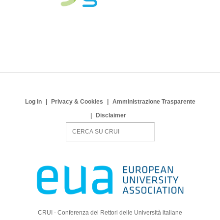
Log in
Privacy & Cookies
Amministrazione Trasparente
Disclaimer
S
e
a
r
c
h
CRUI - Conferenza dei Rettori delle Università italiane