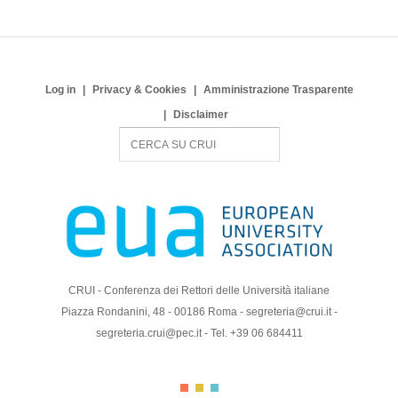
Log in
Privacy & Cookies
Amministrazione Trasparente
Disclaimer
S
e
a
r
c
h
CRUI - Conferenza dei Rettori delle Università italiane
Piazza Rondanini, 48 - 00186 Roma - segreteria@crui.it -
segreteria.crui@pec.it - Tel. +39 06 684411