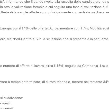
s”, informando che Il bando rivolto alla raccolta delle candidature, da pa
 atto la valutazione formale a cui seguirà una fase di valutazione di 6 
erte di lavoro; le offerte sono principalmente concentrate su due aree 
: Energia con il 14% delle offerte; Agroalimentare con il 7%; Mobilità so
avoro, fra Nord-Centro e Sud la situazione che si presenta è la seguente 
lto numero di offerte di lavoro, circa il 15%, seguita da Campania, Lazio
avoro a tempo determinato, di durata triennale, mentre nel restante 34% 
 si suddividono:
cupati;
occupati;