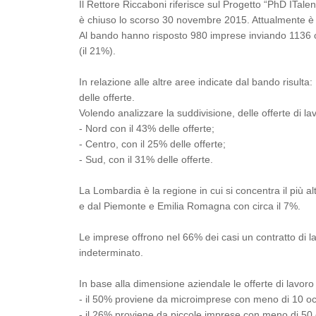
Il Rettore Riccaboni riferisce sul Progetto “PhD ITalent
è chiuso lo scorso 30 novembre 2015. Attualmente è in
Al bando hanno risposto 980 imprese inviando 1136 off
(il 21%).
In relazione alle altre aree indicate dal bando risulta
delle offerte.
Volendo analizzare la suddivisione, delle offerte di l
- Nord con il 43% delle offerte;
- Centro, con il 25% delle offerte;
- Sud, con il 31% delle offerte.
La Lombardia è la regione in cui si concentra il più a
e dal Piemonte e Emilia Romagna con circa il 7%.
Le imprese offrono nel 66% dei casi un contratto di l
indeterminato.
In base alla dimensione aziendale le offerte di lavoro
- il 50% proviene da microimprese con meno di 10 oc
- il 26% proviene da piccole imprese con meno di 50 