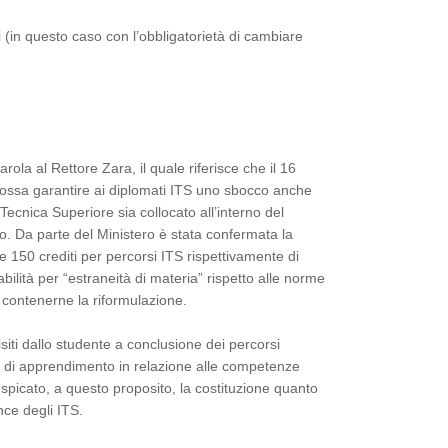
ni (in questo caso con l’obbligatorietà di cambiare
rola al Rettore Zara, il quale riferisce che il 16
possa garantire ai diplomati ITS uno sbocco anche
Tecnica Superiore sia collocato all’interno del
o. Da parte del Ministero è stata confermata la
150 crediti per percorsi ITS rispettivamente di
ilità per “estraneità di materia” rispetto alle norme
 contenerne la riformulazione.
isiti dallo studente a conclusione dei percorsi
iti di apprendimento in relazione alle competenze
auspicato, a questo proposito, la costituzione quanto
ce degli ITS.