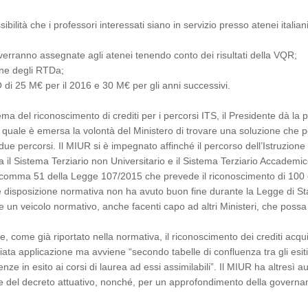
bilità che i professori interessati siano in servizio presso atenei italia
rranno assegnate agli atenei tenendo conto dei risultati della VQR;
one degli RTDa;
i 25 M€ per il 2016 e 30 M€ per gli anni successivi.
a del riconoscimento di crediti per i percorsi ITS, il Presidente dà la pa
a quale è emersa la volontà del Ministero di trovare una soluzione che 
ue percorsi. Il MIUR si è impegnato affinché il percorso dell’Istruzione 
il Sistema Terziario non Universitario e il Sistema Terziario Accademic
 comma 51 della Legge 107/2015 che prevede il riconoscimento di 100 e 
e disposizione normativa non ha avuto buon fine durante la Legge di Stab
 un veicolo normativo, anche facenti capo ad altri Ministeri, che possa
he, come già riportato nella normativa, il riconoscimento dei crediti acqu
mmediata applicazione ma avviene “secondo tabelle di confluenza tra gli es
nze in esito ai corsi di laurea ad essi assimilabili”. Il MIUR ha altresì 
e del decreto attuativo, nonché, per un approfondimento della governan