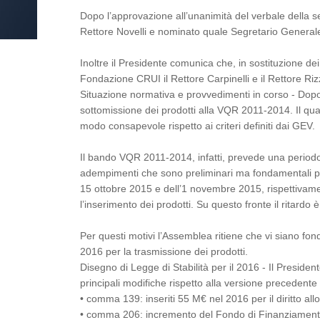
Dopo l’approvazione all’unanimità del verbale della s
Rettore Novelli e nominato quale Segretario Generale i
Inoltre il Presidente comunica che, in sostituzione d
Fondazione CRUI il Rettore Carpinelli e il Rettore Riz
Situazione normativa e provvedimenti in corso - Dop
sottomissione dei prodotti alla VQR 2011-2014. Il qua
modo consapevole rispetto ai criteri definiti dai GEV.
Il bando VQR 2011-2014, infatti, prevede una periodo
adempimenti che sono preliminari ma fondamentali per 
15 ottobre 2015 e dell’1 novembre 2015, rispettivamen
l’inserimento dei prodotti. Su questo fronte il ritardo è
Per questi motivi l’Assemblea ritiene che vi siano f
2016 per la trasmissione dei prodotti.
Disegno di Legge di Stabilità per il 2016 - Il Presiden
principali modifiche rispetto alla versione precedente s
• comma 139: inseriti 55 M€ nel 2016 per il diritto all
• comma 206: incremento del Fondo di Finanziamento O