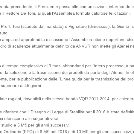
eduta precedente, il Presidente passa alle comunicazioni, informando ch
l Rettore De Toni, ai quali l’Assemblea formula calorose felicitazioni.
ei Proff. Tesi (scaduto dal mandato) e Pignataro (dimessosi), la Giunta
zuto.
o ampia ed approfondita discussione l’Assemblea ritiene opportuno chi
dro di scadenze attualmente definito da ANVUR non mette gli Atenei nelle
 di tempo complessivo di 3 mesi abbondanti per l’intero processo, a pa
la selezione e la trasmissione dei prodotti da parte degli Atenei. In ef
te, per la pubblicazione delle “Linee guida per la trasmissione dei pro
 superiore ai 45 giorni.
ondate ragioni, rinvenibili nello stesso bando VQR 2011-2014, per chie
te riferisce che il Disegno di Legge di Stabilità per il 2016 è stato defi
i riferiscono alle seguenti voci:
o studio e 5 M€ per gli anni successivi;
rdinario (FFO) di 6 M€ nel 2016 e di 10 M€ per gli anni successivi, ed