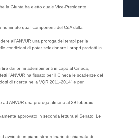
e la Giunta ha eletto quale Vice-Presidente il
 ha nominato quali componenti del CdA della
edere all’ANVUR una proroga dei tempi per la
 condizioni di poter selezionare i propri prodotti in
rtire dai primi adempimenti in capo al Cineca,
fetti l’ANVUR ha fissato per il Cineca le scadenze del
dotti di ricerca nella VQR 2011-2014” e per
dere ad ANVUR una proroga almeno al 29 febbraio
nitivamente approvato in seconda lettura al Senato. Le
 avvio di un piano straordinario di chiamata di