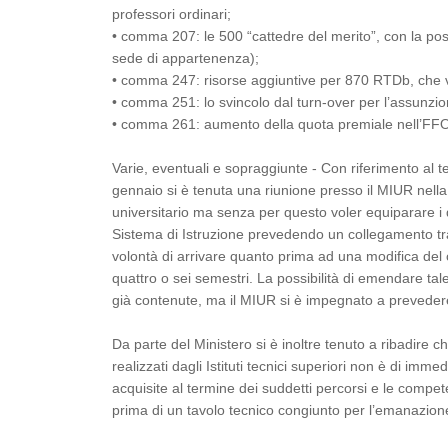
professori ordinari;
• comma 207: le 500 “cattedre del merito”, con la possi
sede di appartenenza);
• comma 247: risorse aggiuntive per 870 RTDb, che ve
• comma 251: lo svincolo dal turn-over per l’assunzi
• comma 261: aumento della quota premiale nell’FFO d
Varie, eventuali e sopraggiunte - Con riferimento al tem
gennaio si è tenuta una riunione presso il MIUR nell
universitario ma senza per questo voler equiparare i d
Sistema di Istruzione prevedendo un collegamento tra 
volontà di arrivare quanto prima ad una modifica del
quattro o sei semestri. La possibilità di emendare tal
già contenute, ma il MIUR si è impegnato a prevedere
Da parte del Ministero si è inoltre tenuto a ribadire c
realizzati dagli Istituti tecnici superiori non è di i
acquisite al termine dei suddetti percorsi e le compete
prima di un tavolo tecnico congiunto per l’emanazion