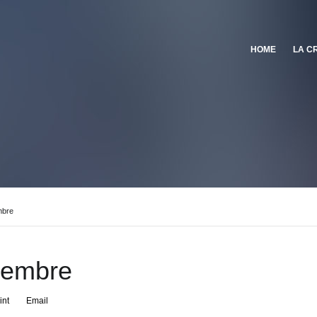
HOME
LA C
mbre
cembre
int
Email