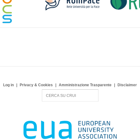
Log in
Privacy & Cookies
Amministrazione Trasparente
Disclaimer
S
e
a
r
c
h