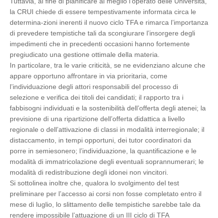
Tuttavia, al fine di pianificare al meglio l’operato delle Università,
la CRUI chiede di essere tempestivamente informata circa le
determina-zioni inerenti il nuovo ciclo TFA e rimarca l’importanza
di prevedere tempistiche tali da scongiurare l’insorgere degli
impedimenti che in precedenti occasioni hanno fortemente
pregiudicato una gestione ottimale della materia.
In particolare, tra le varie criticità, se ne evidenziano alcune che
appare opportuno affrontare in via prioritaria, come
l’individuazione degli attori responsabili del processo di
selezione e verifica dei titoli dei candidati; il rapporto tra i
fabbisogni individuati e la sostenibilità dell’offerta degli atenei; la
previsione di una ripartizione dell’offerta didattica a livello
regionale o dell’attivazione di classi in modalità interregionale; il
distaccamento, in tempi opportuni, dei tutor coordinatori da
porre in semiesonero; l’individuazione, la quantificazione e le
modalità di immatricolazione degli eventuali soprannumerari; le
modalità di redistribuzione degli idonei non vincitori.
Si sottolinea inoltre che, qualora lo svolgimento del test
preliminare per l’accesso ai corsi non fosse completato entro il
mese di luglio, lo slittamento delle tempistiche sarebbe tale da
rendere impossibile l’attuazione di un III ciclo di TFA