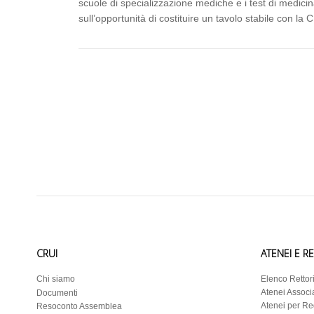
scuole di specializzazione mediche e i test di medicin
sull’opportunità di costituire un tavolo stabile con la 
CRUI
ATENEI E R
Chi siamo
Elenco Rettor
Atenei Associa
Documenti
Atenei per R
Resoconto Assemblea