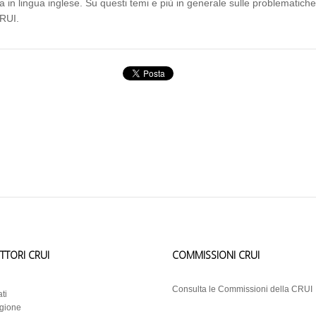
a in lingua inglese. Su questi temi e più in generale sulle problematiche
CRUI.
ETTORI CRUI
COMMISSIONI CRUI
i
Consulta le Commissioni della CRUI
ti
egione