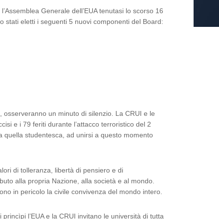
e l’Assemblea Generale dell’EUA tenutasi lo scorso 16
o stati eletti i seguenti 5 nuovi componenti del Board:
na, osserveranno un minuto di silenzio. La CRUI e le
si e i 79 feriti durante l’attacco terroristico del 2
e da quella studentesca, ad unirsi a questo momento
ori di tolleranza, libertà di pensiero e di
buto alla propria Nazione, alla società e al mondo.
ono in pericolo la civile convivenza del mondo intero.
princìpi l’EUA e la CRUI invitano le università di tutta