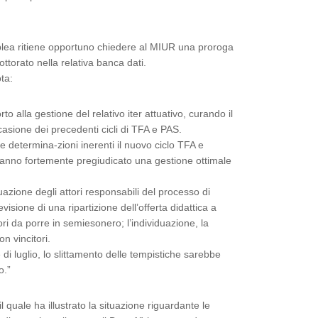
mblea ritiene opportuno chiedere al MIUR una proroga
ttorato nella relativa banca dati.
ta:
to alla gestione del relativo iter attuativo, curando il
asione dei precedenti cicli di TFA e PAS.
le determina-zioni inerenti il nuovo ciclo TFA e
 hanno fortemente pregiudicato una gestione ottimale
duazione degli attori responsabili del processo di
revisione di una ripartizione dell’offerta didattica a
tori da porre in semiesonero; l’individuazione, la
n vincitori.
 di luglio, lo slittamento delle tempistiche sarebbe
o.”
l quale ha illustrato la situazione riguardante le