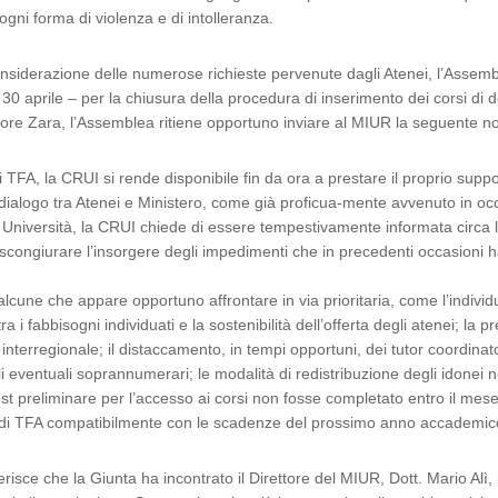
gni forma di violenza e di intolleranza.
onsiderazione delle numerose richieste pervenute dagli Atenei, l’Asse
30 aprile – per la chiusura della procedura di inserimento dei corsi di do
ttore Zara, l’Assemblea ritiene opportuno inviare al MIUR la seguente no
di TFA, la CRUI si rende disponibile fin da ora a prestare il proprio suppor
 dialogo tra Atenei e Ministero, come già proficua-mente avvenuto in occ
lle Università, la CRUI chiede di essere tempestivamente informata circa 
a scongiurare l’insorgere degli impedimenti che in precedenti occasioni
o alcune che appare opportuno affrontare in via prioritaria, come l’indivi
tra i fabbisogni individuati e la sostenibilità dell’offerta degli atenei; la p
tà interregionale; il distaccamento, in tempi opportuni, dei tutor coordina
 eventuali soprannumerari; le modalità di redistribuzione degli idonei no
est preliminare per l’accesso ai corsi non fosse completato entro il mese
iclo di TFA compatibilmente con le scadenze del prossimo anno accademic
erisce che la Giunta ha incontrato il Direttore del MIUR, Dott. Mario Alì, i