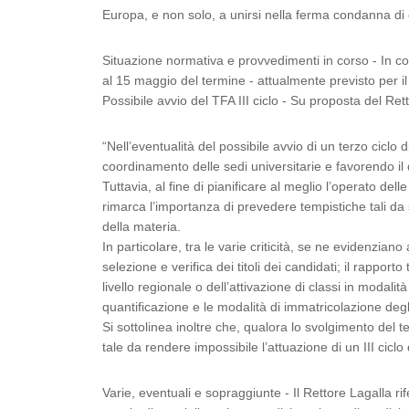
Europa, e non solo, a unirsi nella ferma condanna di o
Situazione normativa e provvedimenti in corso - In c
al 15 maggio del termine - attualmente previsto per il 
Possibile avvio del TFA III ciclo - Su proposta del Re
“Nell’eventualità del possibile avvio di un terzo ciclo 
coordinamento delle sedi universitarie e favorendo il
Tuttavia, al fine di pianificare al meglio l’operato de
rimarca l’importanza di prevedere tempistiche tali d
della materia.
In particolare, tra le varie criticità, se ne evidenzian
selezione e verifica dei titoli dei candidati; il rapporto 
livello regionale o dell’attivazione di classi in modali
quantificazione e le modalità di immatricolazione degli
Si sottolinea inoltre che, qualora lo svolgimento del t
tale da rendere impossibile l’attuazione di un III c
Varie, eventuali e sopraggiunte - Il Rettore Lagalla rif