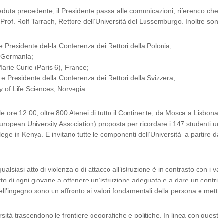
seduta precedente, il Presidente passa alle comunicazioni, riferendo ch
Prof. Rolf Tarrach, Rettore dell’Università del Lussemburgo. Inoltre son
e Presidente del-la Conferenza dei Rettori della Polonia;
, Germania;
arie Curie (Paris 6), France;
l e Presidente della Conferenza dei Rettori della Svizzera;
y of Life Sciences, Norvegia.
lle ore 12.00, oltre 800 Atenei di tutto il Continente, da Mosca a Lisbo
European University Association) proposta per ricordare i 147 studenti ucci
llege in Kenya. E invitano tutte le componenti dell’Università, a partir
siasi atto di violenza o di attacco all’istruzione è in contrasto con i val
tto di ogni giovane a ottenere un’istruzione adeguata e a dare un contri
dell’ingegno sono un affronto ai valori fondamentali della persona e mett
ità trascendono le frontiere geografiche e politiche. In linea con questi 