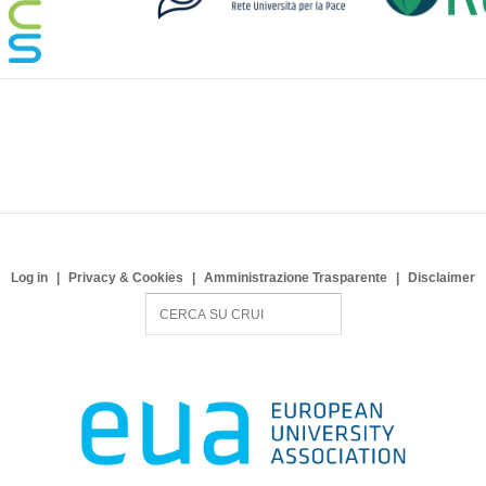
Log in
Privacy & Cookies
Amministrazione Trasparente
Disclaimer
S
e
a
r
c
h