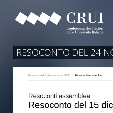
tori
ociati
r Regione
RESOCONTO DEL 24 N
Resoconto del 24 novembre 2022
/
Resoconti assemblea
arente
Resoconti assemblea
Resoconto del 15 di