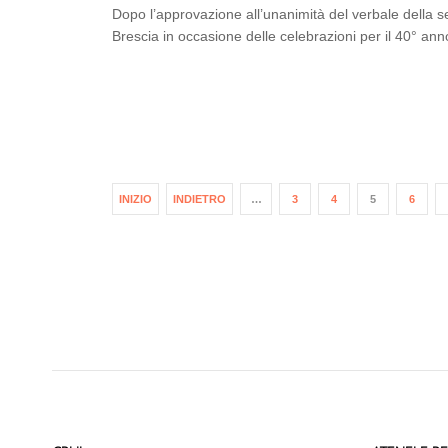
Dopo l’approvazione all’unanimità del verbale della s
Brescia in occasione delle celebrazioni per il 40° an
INIZIO
INDIETRO
…
3
4
5
6