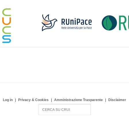
Log in
Privacy & Cookies
Amministrazione Trasparente
Disclaimer
S
e
a
r