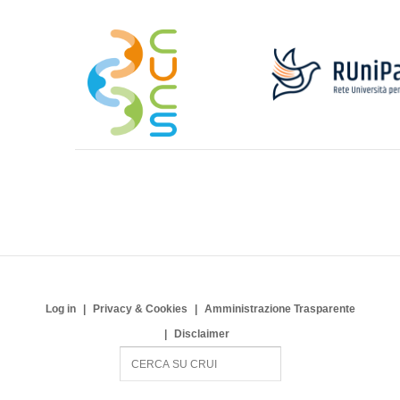
Log in
Privacy & Cookies
Amministrazione Trasparente
Disclaimer
S
e
a