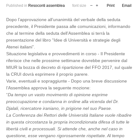
Published in
Resoconti assemblea
font size
Print
Email
Dopo l’approvazione all’unanimità del verbale della seduta
precedente, il Presidente passa alle comunicazioni, informando
che al termine della seduta dell’Assemblea si terrà la
presentazione del libro “Idee di Università e strategie degli
Atenei italiani”.
Situazione legislativa e provvedimenti in corso - Il Presidente
riferisce che nelle prossime settimane dovrebbe pervenire dal
MIUR la bozza di decreto di ripartizione del FFO 2017, sul quale
la CRUI dovrà esprimere il proprio parere.
Varie, eventuali e sopraggiunte - Dopo una breve discussione
l’Assemblea approva la seguente mozione:
“
Da tempo un vasto movimento di opinione esprime
preoccupazione e condanna in ordine alla vicenda del Dr.
Djalali, ricercatore iraniano, in prigione nel suo Paese.
La Conferenza dei Rettori delle Università Italiane vuole ribadire
in questa circostanza la propria incondizionata difesa di tutte le
libertà civili e processuali. Si attende che, anche nel caso in
questione, esse vengano rigorosamente rispettate. Al tempo