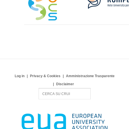
Log in
Privacy & Cookies
Amministrazione Trasparente
Disclaimer
S
e
a
r
c
h