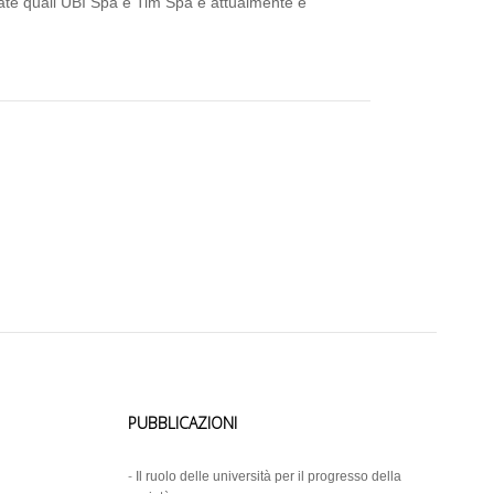
tate quali UBI Spa e Tim Spa e attualmente è
PUBBLICAZIONI
-
Il ruolo delle università per il progresso della