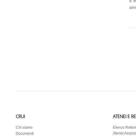
È s
amm
CRUI
ATENEI E R
Chi siamo
Elenco Rettor
Atenei Associa
Documenti