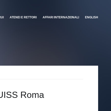
RUI
ATENEI E RETTORI
AFFARI INTERNAZIONALI
ENGLISH
 LUISS Roma