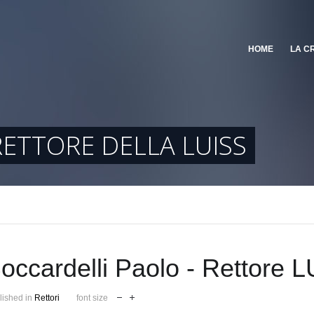
HOME
LA C
ETTORE DELLA LUISS
occardelli Paolo - Rettore
lished in
Rettori
font size