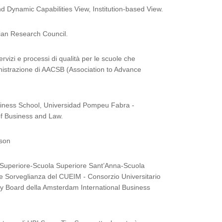
nd Dynamic Capabilities View, Institution-based View.
lian Research Council.
zi e processi di qualità per le scuole che
nistrazione di AACSB (Association to Advance
usiness School, Universidad Pompeu Fabra -
of Business and Law.
sson
 Superiore-Scuola Superiore Sant’Anna-Scuola
o e Sorveglianza del CUEIM - Consorzio Universitario
ry Board della Amsterdam International Business