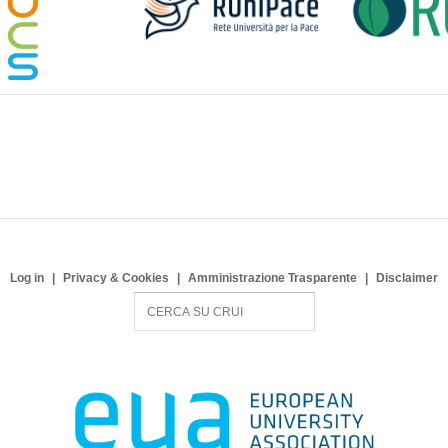
Log in
Privacy & Cookies
Amministrazione Trasparente
Disclaimer
S
e
a
r
c
h