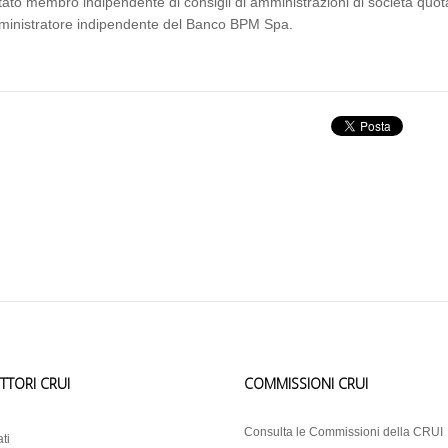
tato membro indipendente di consigli di amministrazioni di società quo
inistratore indipendente del Banco BPM Spa.
ETTORI CRUI
COMMISSIONI CRUI
i
Consulta le Commissioni della CRUI
ti