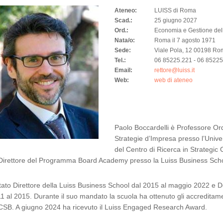
Ateneo:
LUISS di Roma
Scad.:
25 giugno 2027
Ord.:
Economia e Gestione dell
Nata/o:
Roma il 7 agosto 1971
Sede:
Viale Pola, 12 00198 R
Tel.:
06 85225.221 - 06 8522
Email:
rettore@luiss.it
Web:
web di ateneo
Paolo Boccardelli è Professore Or
Strategie d’Impresa presso l’Univer
del Centro di Ricerca in Strategi
irettore del Programma Board Academy presso la Luiss Business Scho
tato Direttore della Luiss Business School dal 2015 al maggio 2022 e De
1 al 2015. Durante il suo mandato la scuola ha ottenuto gli accreditam
SB. A giugno 2024 ha ricevuto il Luiss Engaged Research Award.