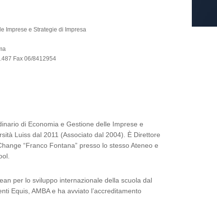
e Imprese e Strategie di Impresa
oma
5.487 Fax 06/8412954
dinario di Economia e Gestione delle Imprese e
sità Luiss dal 2011 (Associato dal 2004). È Direttore
c Change “Franco Fontana” presso lo stesso Ateneo e
ol.
an per lo sviluppo internazionale della scuola dal
enti Equis, AMBA e ha avviato l’accreditamento