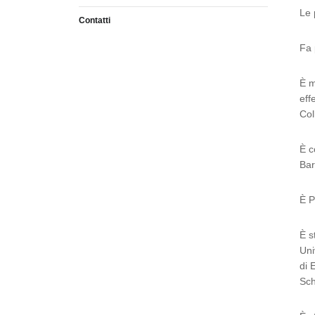
Le 
Contatti
Fa 
È m
eff
Col
È c
Bar
È P
È s
Uni
di 
Sch