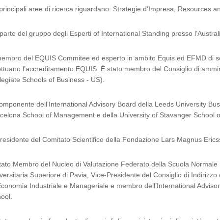
principali aree di ricerca riguardano: Strategie d’Impresa, Resources a
parte del gruppo degli Esperti of International Standing presso l’Austra
embro del EQUIS Commitee ed esperto in ambito Equis ed EFMD di servi
ettuano l’accreditamento EQUIS. È stato membro del Consiglio di ammi
legiate Schools of Business - US).
omponente dell’International Advisory Board della Leeds University B
celona School of Management e della University of Stavanger School 
residente del Comitato Scientifico della Fondazione Lars Magnus Eric
tato Membro del Nucleo di Valutazione Federato della Scuola Normale
versitaria Superiore di Pavia, Vice-Presidente del Consiglio di Indirizz
Economia Industriale e Manageriale e membro dell’International Adviso
ool.