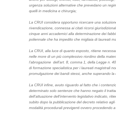
urgenza soluzioni alternative che prevedano un regime
quelli in medicina e chirurgia;
La CRUI considera opportuno ricercare una soluzione
rivendicazione, connessa ai citati ricorsi giurisdizio
cinque anni accademici alla determinazione dei fabbiso
poliennale che ha impedito che migliaia di laureati ma
La CRUI, alla luce di quanto esposto, ritiene necessari
nelle more di un più complessivo riordino della mate
l’abrogazione dell’art. 8, comma 1, della Legge n. 4
di formazione specialistica per i laureati magistrali 
promulgazione dei bandi stessi, anche superando la 
La CRUI infine, avuto riguardo al fatto che i contenz
determinato solo sentenze che hanno negato il tratt
dell’attuazione dell’intervento legislativo indicato, r
subito dopo la pubblicazione del decreto relativo agli 
modalità procedurali previgenti ovvero procedendo a 