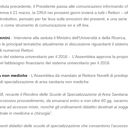
seduta precedente, il Presidente passa alle comunicazioni informando c
ma il 21 marzo, la CRUI nei prossimi giorni invierà a tutti i Rettori – ol
duttivo, pensato per far leva sulle emozioni dei presenti, e una serie 
e o come strumento di comunicazione on e off line.
annini
- Interviene alla seduta il Ministro dell’Università e della Ricerca,
le principali tematiche attualmente in discussione riguardanti il sistem
di numerosi Rettori.
io del sistema universitario per il 2016 - L’Assemblea approva la propo
 fabbisogno finanziario del sistema universitario per il 2016.
ia non mediche
- L’Assemblea dà mandato al Rettore Novelli di predisp
di specializzazione di area sanitaria non mediche:
8, recante il Riordino delle Scuole di Specializzazione di Area Sanitaria
successivo provvedimento, da emanarsi entro e non oltre 60 gg, sarann
aria ad accesso misto, nonché gli ordinamenti didattici destinati ai sogge
trale in medicina e chirurgia”,
enti didattici delle scuole di specializzazione che consentono l’accesso