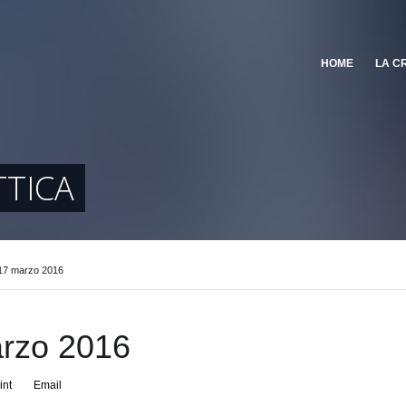
HOME
LA C
TTICA
17 marzo 2016
arzo 2016
int
Email