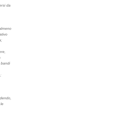
ersi da
 almeno
ativo
a;
ere,
a
 bandi
;
cedendo,
 le