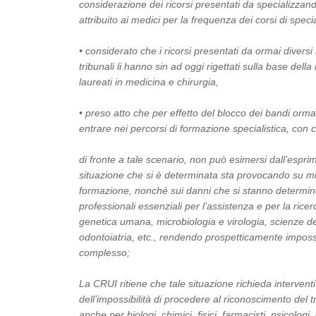
considerazione dei ricorsi presentati da specializzan
attribuito ai medici per la frequenza dei corsi di speci
• considerato che i ricorsi presentati da ormai diversi
tribunali li hanno sin ad oggi rigettati sulla base del
laureati in medicina e chirurgia,
• preso atto che per effetto del blocco dei bandi ormai
entrare nei percorsi di formazione specialistica, con 
di fronte a tale scenario, non può esimersi dall’espri
situazione che si è determinata sta provocando su mig
formazione, nonché sui danni che si stanno determinan
professionali essenziali per l’assistenza e per la rice
genetica umana, microbiologia e virologia, scienze del
odontoiatria, etc., rendendo prospetticamente impossibi
complesso;
La CRUI ritiene che tale situazione richieda interven
dell’impossibilità di procedere al riconoscimento del t
anche per biologi, chimici, fisici, farmacisti, psicolo