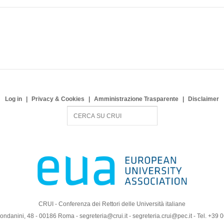
Log in
Privacy & Cookies
Amministrazione Trasparente
Disclaimer
S
e
a
r
c
h
CRUI - Conferenza dei Rettori delle Università italiane
ndanini, 48 - 00186 Roma - segreteria@crui.it - segreteria.crui@pec.it - Tel. +39