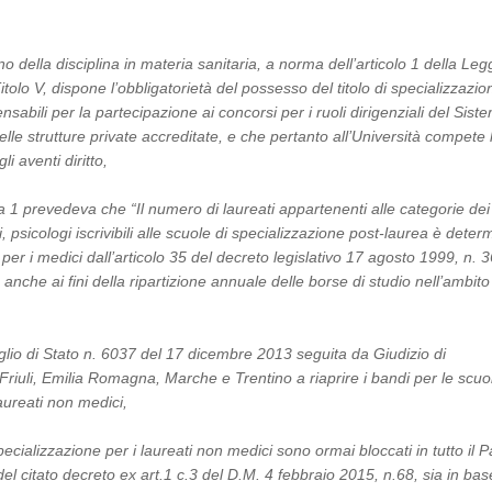
o della disciplina in materia sanitaria, a norma dell’articolo 1 della Le
tolo V, dispone l’obbligatorietà del possesso del titolo di specializzazio
ensabili per la partecipazione ai concorsi per i ruoli dirigenziali del Sist
lle strutture private accreditate, e che pertanto all’Università compete 
li aventi diritto,
 1 prevedeva che “Il numero di laureati appartenenti alle categorie dei
ici, psicologi iscrivibili alle scuole di specializzazione post-laurea è deter
r i medici dall’articolo 35 del decreto legislativo 17 agosto 1999, n. 3
nche ai fini della ripartizione annuale delle borse di studio nell’ambito
glio di Stato n. 6037 del 17 dicembre 2013 seguita da Giudizio di
Friuli, Emilia Romagna, Marche e Trentino a riaprire i bandi per le scuo
laureati non medici,
specializzazione per i laureati non medici sono ormai bloccati in tutto il 
 citato decreto ex art.1 c.3 del D.M. 4 febbraio 2015, n.68, sia in base