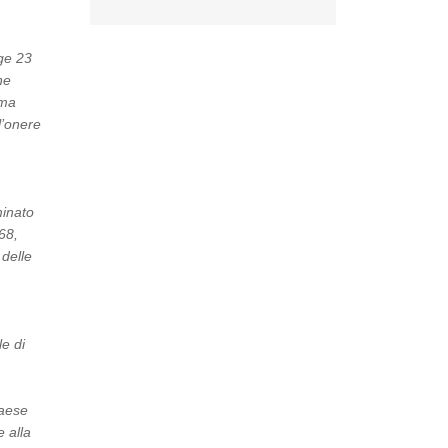
gge 23
ne
ema
l’onere
minato
68,
 delle
le di
Paese
 alla