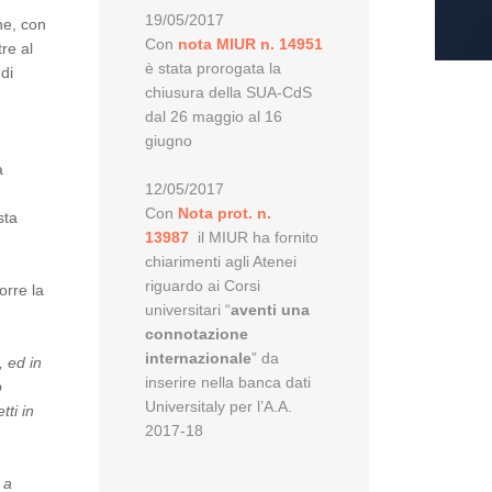
19/05/2017
he, con
Con
nota MIUR n. 14951
tre al
è stata prorogata la
di
chiusura della SUA-CdS
dal 26 maggio al 16
giugno
a
12/05/2017
Con
Nota prot. n.
sta
13987
il MIUR ha fornito
chiarimenti agli Atenei
riguardo ai Corsi
orre la
universitari “
aventi una
connotazione
internazionale
” da
, ed in
inserire nella banca dati
o
Universitaly per l’A.A.
tti in
2017-18
 a