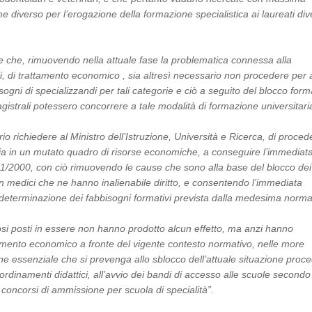
 diverso per l’erogazione della formazione specialistica ai laureati div
 che, rimuovendo nella attuale fase la problematica connessa alla
nali, di trattamento economico , sia altresì necessario non procedere per
gni di specializzandi per tali categorie e ciò a seguito del blocco form
gistrali potessero concorrere a tale modalità di formazione universitari
o richiedere al Ministro dell’Istruzione, Università e Ricerca, di proced
ria in un mutato quadro di risorse economiche, a conseguire l’immediat
01/2000, con ciò rimuovendo le cause che sono alla base del blocco dei
non medici che ne hanno inalienabile diritto, e consentendo l’immediata
determinazione dei fabbisogni formativi prevista dalla medesima norma
iosi posti in essere non hanno prodotto alcun effetto, ma anzi hanno
amento economico a fronte del vigente contesto normativo, nelle more
itiene essenziale che si prevenga allo sblocco dell’attuale situazione pro
ordinamenti didattici, all’avvio dei bandi di accesso alle scuole secondo
concorsi di ammissione per scuola di specialità”.