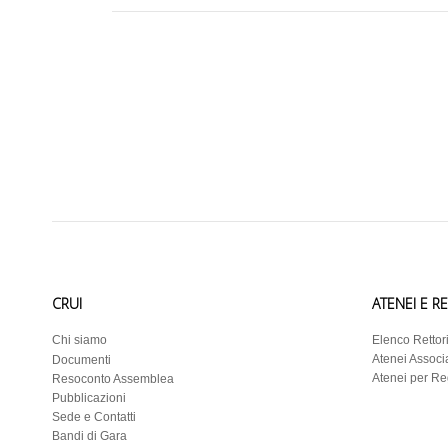
CRUI
ATENEI E R
Chi siamo
Elenco Rettor
Atenei Associa
Documenti
Atenei per R
Resoconto Assemblea
Pubblicazioni
Sede e Contatti
Bandi di Gara