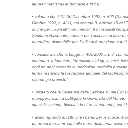
laureati magistrali in farmacia e fisica,
• valutato che il DL 30 Dicembre 1992, n. 502 (Riordin
Ottobre 1992, n. 421), nel comma 3, articolo 15 del Ti
anche per i laureati “non medici”, tra i requisiti indisp
Sanitario Nazionale, nonché per l’accesso al lavoro ne
di rendere disponibile tale livello di formazione a tutti g
• considerato che la Legge n. 401/2000 art. 8, comma
veterinari, odontoiatri, farmacisti, biologi, chimici, fis
ogni tre anni secondo le medesime modalità previste pe
ferma restando la rilevazione annuale del fabbisogno a
risorse già previste”,
• valutato che la Sentenza della Sezione VI del Consi
ottemperanza, ha obbligato le Università del Veneto, 
specializzazione, bloccati da oltre cinque anni, per i 
• avuto riguardo al fatto che i bandi per le scuole di 
da ormai due anni, sia nelle more della emanazione del