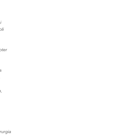
i
li
oter
a
a
a,
rurgia