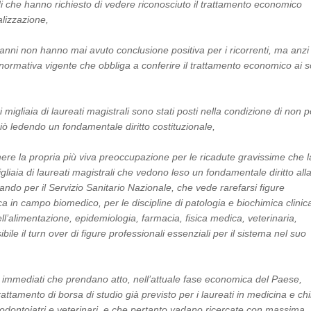
di che hanno richiesto di vedere riconosciuto il trattamento economico
alizzazione,
 anni non hanno mai avuto conclusione positiva per i ricorrenti, ma anzi 
la normativa vigente che obbliga a conferire il trattamento economico ai so
 migliaia di laureati magistrali sono stati posti nella condizione di non p
ciò ledendo un fondamentale diritto costituzionale,
mere la propria più viva preoccupazione per le ricadute gravissime che l
liaia di laureati magistrali che vedono leso un fondamentale diritto all
do per il Servizio Sanitario Nazionale, che vede rarefarsi figure
rca in campo biomedico, per le discipline di patologia e biochimica clinic
l’alimentazione, epidemiologia, farmacia, fisica medica, veterinaria,
le il turn over di figure professionali essenziali per il sistema nel suo
ti immediati che prendano atto, nell’attuale fase economica del Paese,
rattamento di borsa di studio già previsto per i laureati in medicina e chi
gi, odontoiatri e veterinari, e che pertanto vadano ricercate con massima