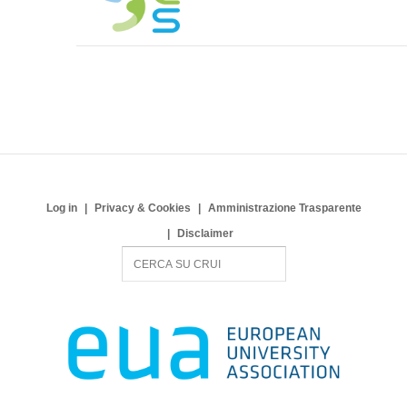
Log in
Privacy & Cookies
Amministrazione Trasparente
Disclaimer
S
e
a
r
c
h