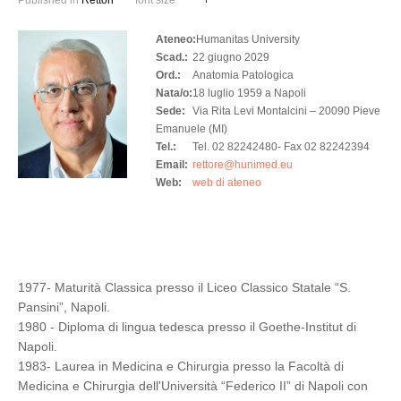
Published in
Rettori
font size
Ateneo:
Humanitas University
Scad.:
22 giugno 2029
Ord.:
Anatomia Patologica
Nata/o:
18 luglio 1959 a Napoli
Sede:
Via Rita Levi Montalcini – 20090 Pieve
Emanuele (MI)
Tel.:
Tel. 02 82242480- Fax 02 82242394
Email:
rettore@hunimed.eu
Web:
web di ateneo
1977- Maturità Classica presso il Liceo Classico Statale “S.
Pansini”, Napoli.
1980 - Diploma di lingua tedesca presso il Goethe-Institut di
Napoli.
1983- Laurea in Medicina e Chirurgia presso la Facoltà di
Medicina e Chirurgia dell'Università “Federico II” di Napoli con