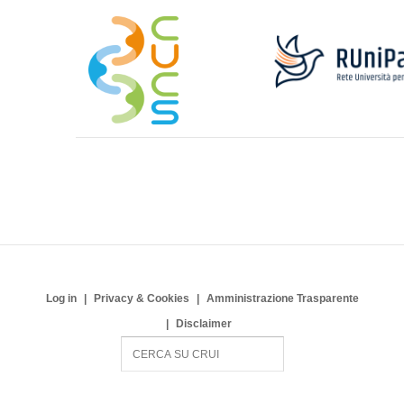
Log in
Privacy & Cookies
Amministrazione Trasparente
Disclaimer
S
e
a
r