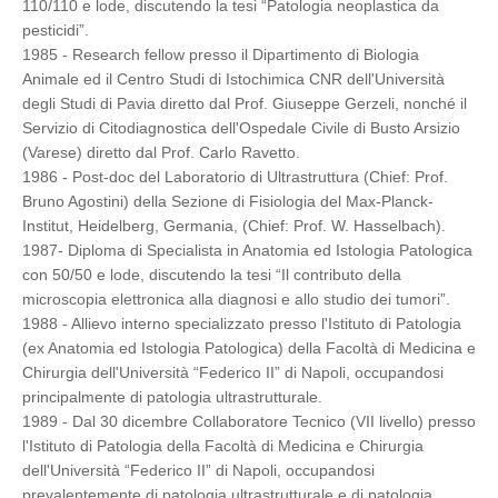
110/110 e lode, discutendo la tesi “Patologia neoplastica da
pesticidi”.
1985 - Research fellow presso il Dipartimento di Biologia
Animale ed il Centro Studi di Istochimica CNR dell'Università
degli Studi di Pavia diretto dal Prof. Giuseppe Gerzeli, nonché il
Servizio di Citodiagnostica dell'Ospedale Civile di Busto Arsizio
(Varese) diretto dal Prof. Carlo Ravetto.
1986 - Post-doc del Laboratorio di Ultrastruttura (Chief: Prof.
Bruno Agostini) della Sezione di Fisiologia del Max-Planck-
Institut, Heidelberg, Germania, (Chief: Prof. W. Hasselbach).
1987- Diploma di Specialista in Anatomia ed Istologia Patologica
con 50/50 e lode, discutendo la tesi “Il contributo della
microscopia elettronica alla diagnosi e allo studio dei tumori”.
1988 - Allievo interno specializzato presso l'Istituto di Patologia
(ex Anatomia ed Istologia Patologica) della Facoltà di Medicina e
Chirurgia dell'Università “Federico II” di Napoli, occupandosi
principalmente di patologia ultrastrutturale.
1989 - Dal 30 dicembre Collaboratore Tecnico (VII livello) presso
l'Istituto di Patologia della Facoltà di Medicina e Chirurgia
dell'Università “Federico II” di Napoli, occupandosi
prevalentemente di patologia ultrastrutturale e di patologia