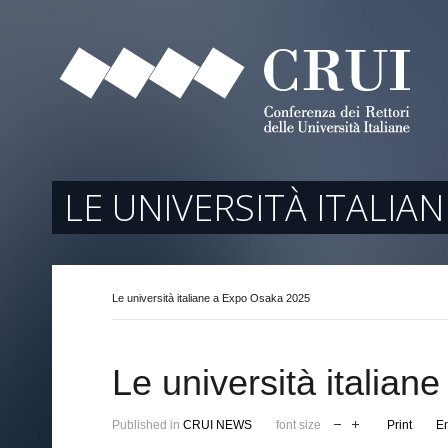
tori
ociati
r Regione
LE UNIVERSITÀ ITALIA
Le università italiane a Expo Osaka 2025
arente
Le università italia
Published in
CRUI NEWS
font size
Print
E