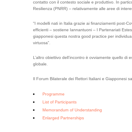
contatto con il contesto sociale e produttivo. In partic
Resilienza (PNRR) – relativamente alle aree di interess
“I modelli nati in Italia grazie ai finanziamenti post
efficienti – sostiene Iannantuoni – I Partenariati Est
giapponesi questa nostra good practice per individua
virtuosa”.
L’altro obiettivo dell’incontro è ovviamente quello di 
globale.
Il Forum Bilaterale dei Rettori Italiani e Giapponesi 
Programme
List of Participants
Memorandum of Understanding
Enlarged Partnerships