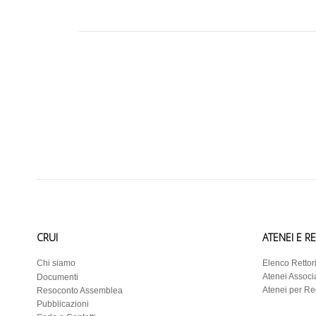
CRUI
ATENEI E R
Chi siamo
Elenco Rettor
Atenei Associa
Documenti
Atenei per R
Resoconto Assemblea
Pubblicazioni