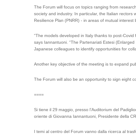
The Forum will focus on topics ranging from research 
society and industry. In particular, the Italian rector
Resilience Plan (PNRR) - in areas of mutual interest 
“The models developed in Italy thanks to post-Covid 
says Iannantuoni. “The Partenariati Estesi (Enlarged 
Japanese colleagues to identify opportunities for col
Another key objective of the meeting is to expand publ
The Forum will also be an opportunity to sign eight 
====
Si tiene il 29 maggio, presso l’Auditorium del Padiglio
oriente di Giovanna Iannantuoni, Presidente della CRUI
I temi al centro del Forum vanno dalla ricerca al tras