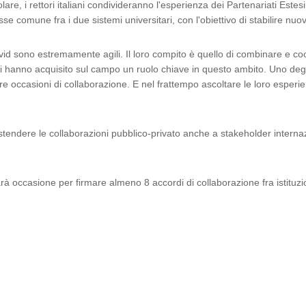
olare, i rettori italiani condivideranno l'esperienza dei Partenariati Este
e comune fra i due sistemi universitari, con l'obiettivo di stabilire nuo
-Covid sono estremamente agili. Il loro compito è quello di combinare e c
esi hanno acquisito sul campo un ruolo chiave in questo ambito. Uno degli
re occasioni di collaborazione. E nel frattempo ascoltare le loro espe
estendere le collaborazioni pubblico-privato anche a stakeholder internazi
sarà occasione per firmare almeno 8 accordi di collaborazione fra istituz