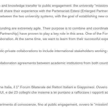
and knowledge transfer to public engagement: the university “missions”
s will share their experience with the Partenariati Estesi (Enlarged Part
between the two university systems, with the goal of establishing new co
funding are extremely agile. Their purpose is to combine and coordinate
Partnership) have proven to play a key role in this area. One of the For
laboration. At the same time, we want to learn from their successful exp
ic-private collaborations to include international stakeholders working o
collaboration agreements between academic institutions from both count
ne Italia, il 1° Forum Bilaterale dei Rettori Italiani e Giapponesi. Ovvero
, e dei 23 colleghi che insieme a lei puntano a rafforzare i rapporti ac
ferimento di conoscenze, fino al public engagement, ovvero le “missioni”