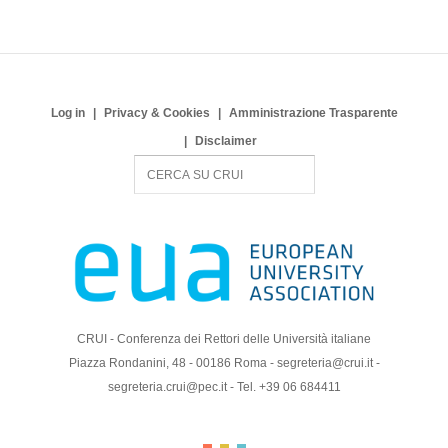
Log in
Privacy & Cookies
Amministrazione Trasparente
Disclaimer
S
e
a
r
c
h
CRUI - Conferenza dei Rettori delle Università italiane
Piazza Rondanini, 48 - 00186 Roma - segreteria@crui.it -
segreteria.crui@pec.it - Tel. +39 06 684411