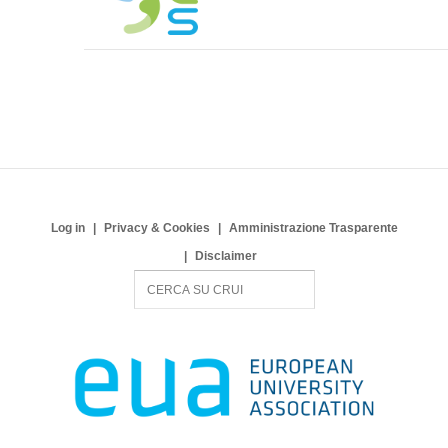
Log in
Privacy & Cookies
Amministrazione Trasparente
Disclaimer
S
e
a
r
c
h