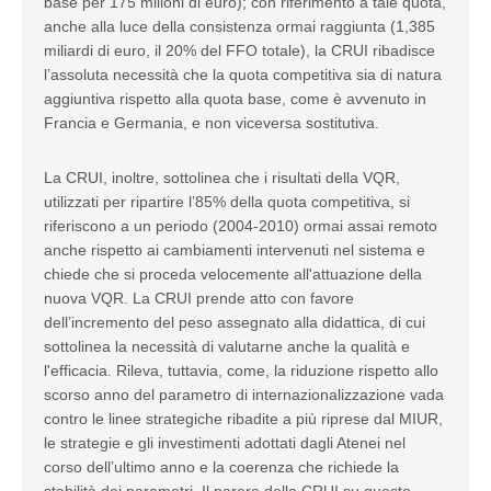
base per 175 milioni di euro); con riferimento a tale quota,
anche alla luce della consistenza ormai raggiunta (1,385
miliardi di euro, il 20% del FFO totale), la CRUI ribadisce
l’assoluta necessità che la quota competitiva sia di natura
aggiuntiva rispetto alla quota base, come è avvenuto in
Francia e Germania, e non viceversa sostitutiva.
La CRUI, inoltre, sottolinea che i risultati della VQR,
utilizzati per ripartire l’85% della quota competitiva, si
riferiscono a un periodo (2004-2010) ormai assai remoto
anche rispetto ai cambiamenti intervenuti nel sistema e
chiede che si proceda velocemente all'attuazione della
nuova VQR. La CRUI prende atto con favore
dell’incremento del peso assegnato alla didattica, di cui
sottolinea la necessità di valutarne anche la qualità e
l'efficacia. Rileva, tuttavia, come, la riduzione rispetto allo
scorso anno del parametro di internazionalizzazione vada
contro le linee strategiche ribadite a più riprese dal MIUR,
le strategie e gli investimenti adottati dagli Atenei nel
corso dell’ultimo anno e la coerenza che richiede la