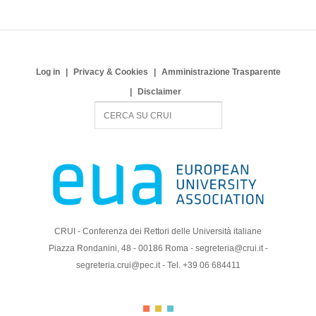
Log in
Privacy & Cookies
Amministrazione Trasparente
Disclaimer
S
e
a
r
c
h
CRUI - Conferenza dei Rettori delle Università italiane
Piazza Rondanini, 48 - 00186 Roma - segreteria@crui.it -
segreteria.crui@pec.it - Tel. +39 06 684411