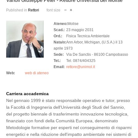
Vanoli Giuseppe Peter - Rettore Università del Molise
Published in
Rettori
font size
Ateneo:
Molise
Scad.:
23 maggio 2031
Ord.:
Fisica Tecnica Ambientale
Nata/o:
Ann Arbor, Michigan, (U.S.A.) il 13
aprile 1973
Sede:
Via De Sanctis - 86100 Campobasso
Tel.:
Tel. 0874/404325
Email:
rettore@unimol.it
Web:
web di ateneo
Carriera accademica
Nel gennaio 1999 è stato responsabile operativo e tutor, presso
la Facoltà di Ingegneria dell'Università degli Studi del Sannio,
del progetto biennale di trasferimento innovazione tecnologica,
finanziato con fondi della Comunità Europea, denominato
Metodologie formative per esperti nel conseguimento di risparmi
energetici e nella riduzione dell'impatto ambientale nei sistemi di