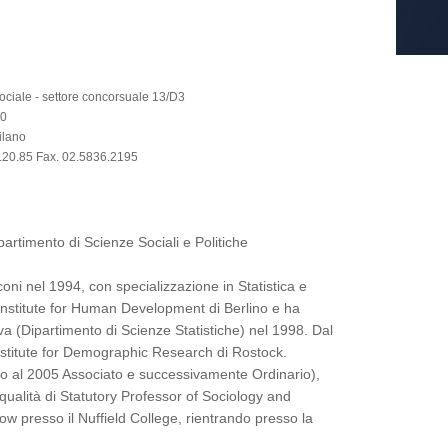
ociale - settore concorsuale 13/D3
70
ilano
6.20.85 Fax. 02.5836.2195
artimento di Scienze Sociali e Politiche
coni nel 1994, con specializzazione in Statistica e
Institute for Human Development di Berlino e ha
va (Dipartimento di Scienze Statistiche) nel 1998. Dal
Institute for Demographic Research di Rostock.
no al 2005 Associato e successivamente Ordinario),
 qualità di Statutory Professor of Sociology and
w presso il Nuffield College, rientrando presso la