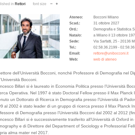
lished in
Rettori
font size
Ateneo:
Bocconi Milano
Scad.:
31 ottobre 2027
Ord.:
Demografia e Statistica S
Nata/o:
a Milano il 13 ottobre 19
Sede:
Via Sarfatti, 25 - 20136 M
Tel.:
02.58.36.2199 - 02.58.3
Email:
rettore@unibocconi.it
Web:
web di ateneo
ettore dell’Università Bocconi, nonché Professore di Demografia nel Dip
l’Università Bocconi.
ncesco Billari si è laureato in Economia Politica presso l’Università Boc
erca Operativa. Nel 1997 è stato Doctoral Fellow presso il Max Planck 
enuto un Dottorato di Ricerca in Demografia presso l’Università di Pado
9 al 2002 è stato leader di un gruppo di ricerca presso il Max Planck 
fessore di Demografia presso l’Università Bocconi dal 2002 al 2012 (fi
ncesco Billari si è successivamente trasferito all’Università di Oxford in
ography e di Direttore del Department of Sociology e Professorial Fello
pria alma mater nel 2017.