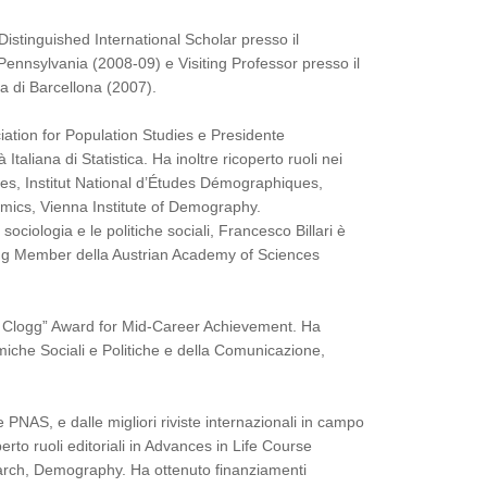
i Distinguished International Scholar presso il
Pennsylvania (2008-09) e Visiting Professor presso il
a di Barcellona (2007).
iation for Population Studies e Presidente
Italiana di Statistica. Ha inoltre ricoperto ruoli nei
tudies, Institut National d’Études Démographiques,
omics, Vienna Institute of Demography.
a sociologia e le politiche sociali, Francesco Billari è
ing Member della Austrian Academy of Sciences
d C. Clogg” Award for Mid-Career Achievement. Ha
miche Sociali e Politiche e della Comunicazione,
 PNAS, e dalle migliori riviste internazionali in campo
rto ruoli editoriali in Advances in Life Course
rch, Demography. Ha ottenuto finanziamenti