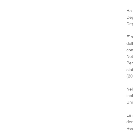
Ha 
Dep
Dep
E’ 
del
con
Net
Per
sta
(20
Nel
ino
Uni
Le 
dem
Res