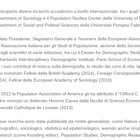
ricoperto diversi incarichi accademici a livello internazionale, tra i qual
artment of Sociology e il Population Studies Center della University of 
artment of Social and Political Sciences della Universitat Pompeu Fabr
stato Presidente, Segretario Generale e Tesoriere della European Assoc
l’Associazione Italiana per gli Studi di Popolazione, sezione della Società 
sigli scientifici di varie istituzioni, tra cui il Center for Demographic S
herlands Interdisciplinary Demographic Institute, Paris School of Econ
 i suoi contributi di ricerca sulla demografia, lo studio dei corsi di vita, l
to nominato Fellow della British Academy (2014), Foreign Correspond
14), Fellow della European Academy of Sociology (2010).
 2012 la Population Association of America gli ha attribuito il “Cliffor
ltre ricevuto un dottorato Honoris Causa dalla facoltà di Scienze Econo
versité Catholique de Louvain (2013).
sue ricerche sono state pubblicate da riviste generaliste, come Nature e
ografico, sociologico, statistico ed epidemiologico, avendo anche ricope
earch (come founding editor), Population Studies, Demographic Resea