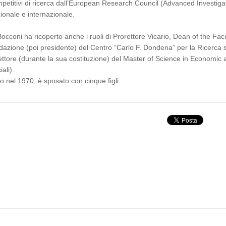
petitivi di ricerca dall’European Research Council (Advanced Investigato
ionale e internazionale.
Bocconi ha ricoperto anche i ruoli di Prorettore Vicario, Dean of the Facul
dazione (poi presidente) del Centro “Carlo F. Dondena” per la Ricerca su
ettore (durante la sua costituzione) del Master of Science in Economic
ali).
o nel 1970, è sposato con cinque figli.