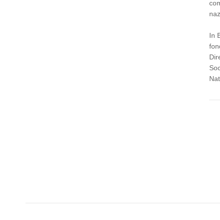
com
naz
In 
fon
Dir
Soci
Nat