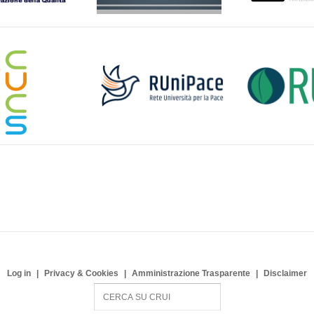
Log in
Privacy & Cookies
Amministrazione Trasparente
Disclaimer
S
e