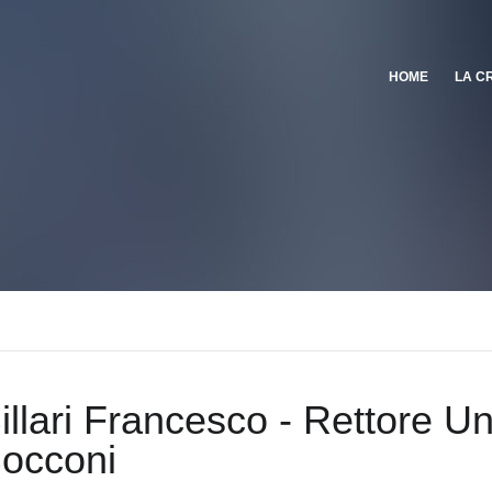
HOME
LA C
illari Francesco - Rettore Un
occoni