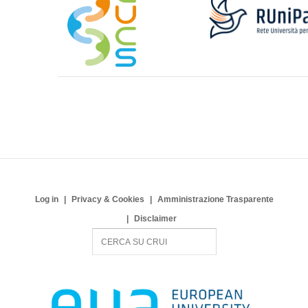
Log in
Privacy & Cookies
Amministrazione Trasparente
Disclaimer
S
e
a
r
c
h