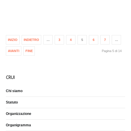
INIZIO
INDIETRO
…
3
4
5
6
7
…
AVANTI
FINE
Pagina 5 di 14
CRUI
Chi siamo
Statuto
Organizzazione
Organigramma