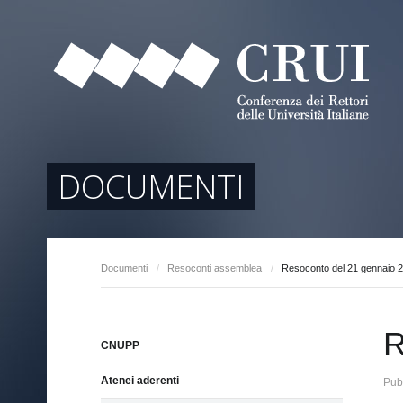
tori
ociati
r Regione
DOCUMENTI
Documenti
/
Resoconti assemblea
/
Resoconto del 21 gennaio 
arente
R
CNUPP
Atenei aderenti
Pub