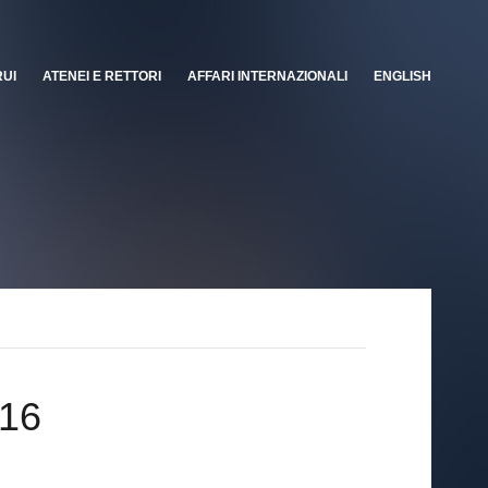
RUI
ATENEI E RETTORI
AFFARI INTERNAZIONALI
ENGLISH
016