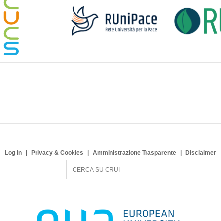
Log in
Privacy & Cookies
Amministrazione Trasparente
Disclaimer
S
e
a
r
c
h