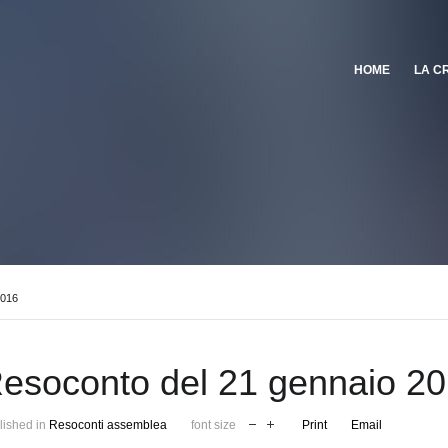
HOME
LA C
2016
esoconto del 21 gennaio 2
lished in
Resoconti assemblea
font size
Print
Email