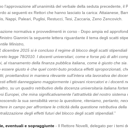
o l’approvazione all’unanimità del verbale della seduta precedente, il
ordo ai seguenti ex Rettori che hanno lasciato la carica: Attaianese, Barn
is, Nappi, Paleari, Puglisi, Restucci, Tesi, Zaccaria, Zeno Zencovich.
uazione normativa e provvedimenti in corso - Dopo ampia ed approfondi
Ministro Giannini la seguente lettera riguardante il tema degli scatti stipe
ntile Ministro,
31 dicembre 2015 si è concluso il regime di blocco degli scatti stipendial
reto legge 78/2010. I docenti universitari, come e forse più di altri comp
i, al risanamento della finanza pubblica italiana, come è giusto che sia
 essere giusto è che quel contri-buto produca effetti sproporzionati, che
tti, proiettandosi in maniera rilevante sull’intera vita lavorativa dei doc
sti effetti danneggiano maggiormente i giovani ricercatori e i docenti ne
altro, su un quadro retributivo della docenza universitaria italiana forte
si Europei, che mina significativamente l’attrattività del nostro sistema n
oscendo la sua sensibilità verso la questione, riteniamo, pertanto, nece
tere in campo per affrontare le criticità della questione retributiva della 
tralizzazione degli effetti futuri del blocco degli scatti stipendiali
.”
ie, eventuali e sopraggiunte
- Il Rettore Novelli, delegato per i temi de