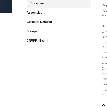
Documenti
Dop
ric
Assemblee
Mel
Consiglio Direttivo
Sit
Stampa
al 
“
Ge
CNUPP - Eventi
il 
dec
ann
può
sca
Que
per
Pae
Con
met
neu
Var