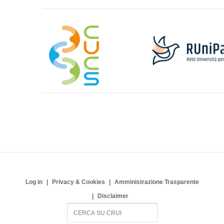
Log in
Privacy & Cookies
Amministrazione Trasparente
Disclaimer
S
e