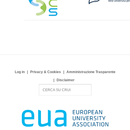
Log in
Privacy & Cookies
Amministrazione Trasparente
Disclaimer
S
e
a
r
c
h