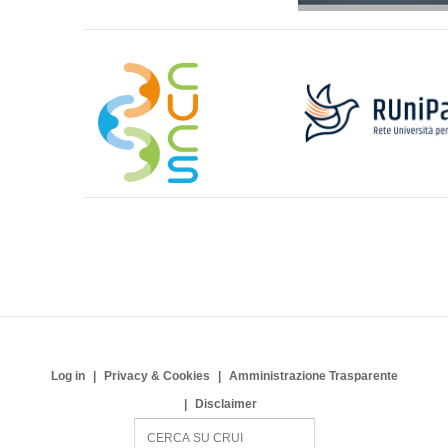
Log in
Privacy & Cookies
Amministrazione Trasparente
Disclaimer
S
e