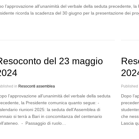
o l’approvazione all’unanimità del verbale della seduta precedente, la
sidente ricorda la scadenza del 30 giugno per la presentazione dei prog
Resoconto del 23 maggio
Reso
2024
202
blished in
Resoconti assemblea
Published
opo l’approvazione all’unanimità del verbale della seduta
Dopo l’ap
recedente, la Presidente comunica quanto segue: -
preceden
alendario riunioni 2025: la seduta dell’Assemblea di
studentes
ennaio si terrà a Bari in concomitanza del centenario
che nessu
ell’ateneo. - Passaggio di ruolo…
Lascia q