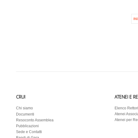
IN
CRUI
ATENEI E R
Chi siamo
Elenco Rettor
Atenei Associa
Documenti
Atenei per R
Resoconto Assemblea
Pubblicazioni
Sede e Contatti
Bandi di Gara