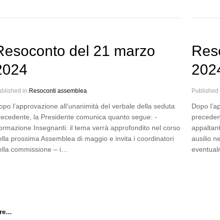
Resoconto del 21 marzo
Reso
2024
202
blished in
Resoconti assemblea
Published
opo l’approvazione all’unanimità del verbale della seduta
Dopo l’ap
recedente, la Presidente comunica quanto segue: -
preceden
ormazione Insegnanti: il tema verrà approfondito nel corso
appaltant
ella prossima Assemblea di maggio e invita i coordinatori
ausilio n
ella commissione – i…
eventual
e...