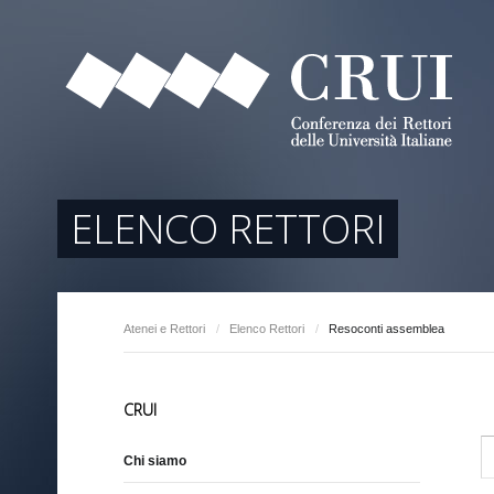
tori
ociati
r Regione
ELENCO RETTORI
Atenei e Rettori
/
Elenco Rettori
/
Resoconti assemblea
arente
CRUI
S
Chi siamo
e
a