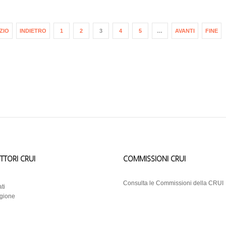
IZIO
INDIETRO
1
2
3
4
5
…
AVANTI
FINE
ETTORI CRUI
COMMISSIONI CRUI
i
Consulta le Commissioni della CRUI
ti
egione