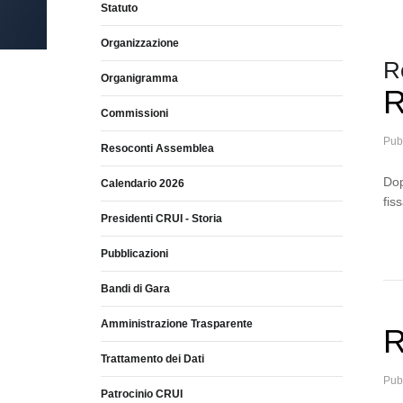
Statuto
r
c
Organizzazione
h
R
Organigramma
R
Commissioni
Pub
Resoconti Assemblea
Dop
Calendario 2026
fis
Presidenti CRUI - Storia
Pubblicazioni
Bandi di Gara
Amministrazione Trasparente
R
Trattamento dei Dati
Pub
Patrocinio CRUI