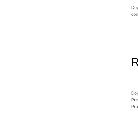
Dop
con
R
Dop
Pre
Pro