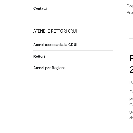
Dop
Contatti
Pre
ATENEI E RETTORI CRUI
Atenei associati alla CRUI
Rettori
Atenei per Regione
Pu
D
p
C
g
d