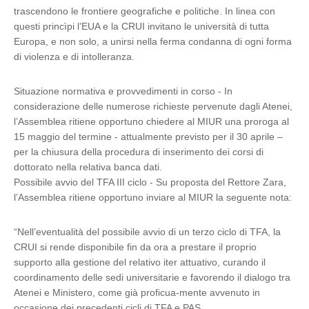
trascendono le frontiere geografiche e politiche. In linea con
questi princìpi l’EUA e la CRUI invitano le università di tutta
Europa, e non solo, a unirsi nella ferma condanna di ogni forma
di violenza e di intolleranza.
Situazione normativa e provvedimenti in corso - In
considerazione delle numerose richieste pervenute dagli Atenei,
l’Assemblea ritiene opportuno chiedere al MIUR una proroga al
15 maggio del termine - attualmente previsto per il 30 aprile –
per la chiusura della procedura di inserimento dei corsi di
dottorato nella relativa banca dati.
Possibile avvio del TFA III ciclo - Su proposta del Rettore Zara,
l’Assemblea ritiene opportuno inviare al MIUR la seguente nota:
“Nell’eventualità del possibile avvio di un terzo ciclo di TFA, la
CRUI si rende disponibile fin da ora a prestare il proprio
supporto alla gestione del relativo iter attuativo, curando il
coordinamento delle sedi universitarie e favorendo il dialogo tra
Atenei e Ministero, come già proficua-mente avvenuto in
occasione dei precedenti cicli di TFA e PAS.