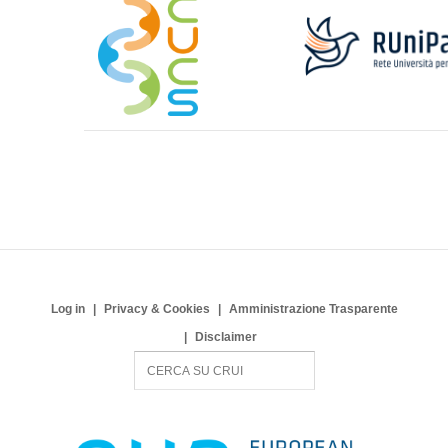
Log in
Privacy & Cookies
Amministrazione Trasparente
Disclaimer
S
e
a
r
c