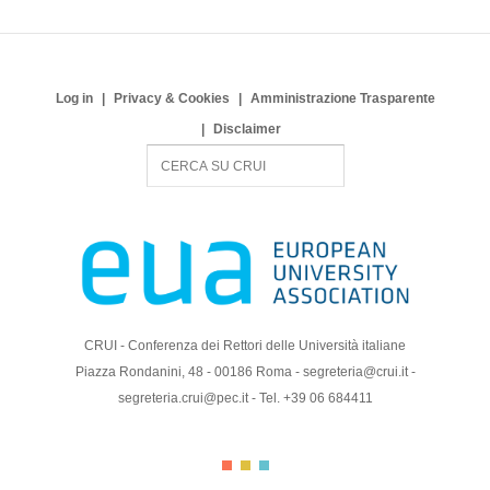
Log in
Privacy & Cookies
Amministrazione Trasparente
Disclaimer
S
e
a
r
c
h
CRUI - Conferenza dei Rettori delle Università italiane
Piazza Rondanini, 48 - 00186 Roma - segreteria@crui.it -
segreteria.crui@pec.it - Tel. +39 06 684411