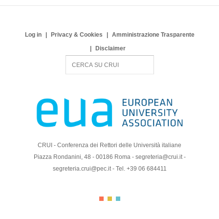
Log in
Privacy & Cookies
Amministrazione Trasparente
Disclaimer
S
e
a
r
c
h
CRUI - Conferenza dei Rettori delle Università italiane
Piazza Rondanini, 48 - 00186 Roma - segreteria@crui.it -
segreteria.crui@pec.it - Tel. +39 06 684411