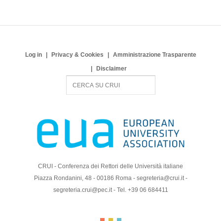
Log in
Privacy & Cookies
Amministrazione Trasparente
Disclaimer
S
e
a
r
c
h
CRUI - Conferenza dei Rettori delle Università italiane
Piazza Rondanini, 48 - 00186 Roma - segreteria@crui.it -
segreteria.crui@pec.it - Tel. +39 06 684411