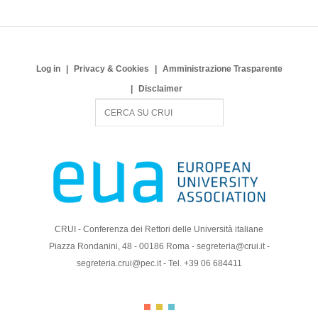
Log in
Privacy & Cookies
Amministrazione Trasparente
Disclaimer
S
e
a
r
c
h
CRUI - Conferenza dei Rettori delle Università italiane
Piazza Rondanini, 48 - 00186 Roma - segreteria@crui.it -
segreteria.crui@pec.it - Tel. +39 06 684411