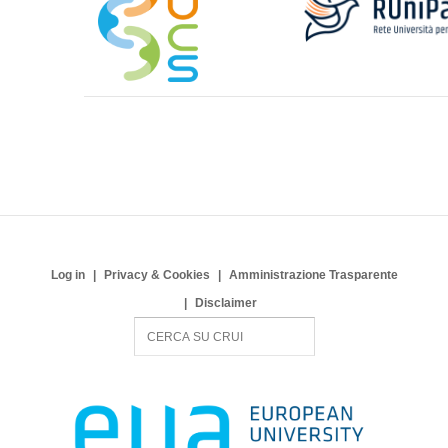
Log in
Privacy & Cookies
Amministrazione Trasparente
Disclaimer
S
e
a
r
c
h